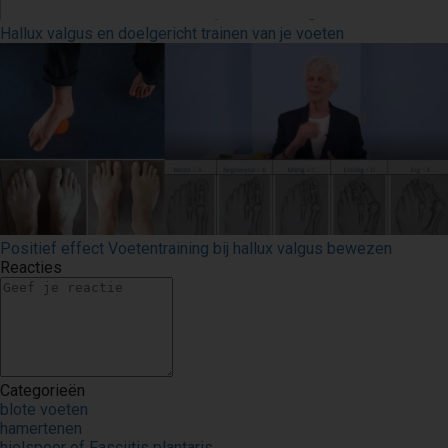
Hallux valgus en doelgericht trainen van je voeten
Positief effect Voetentraining bij hallux valgus bewezen
Reacties
Categorieën
blote voeten
hamertenen
hielspoor of Fasciitis plantaris