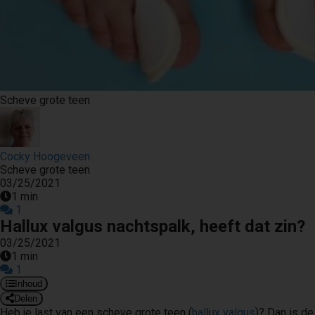
Scheve grote teen
Cocky Hoogeveen
Scheve grote teen
03/25/2021
1 min
1
Hallux valgus nachtspalk, heeft dat zin?
03/25/2021
1 min
1
Inhoud
Delen
Heb je last van een scheve grote teen (
hallux valgus
)? Dan is de