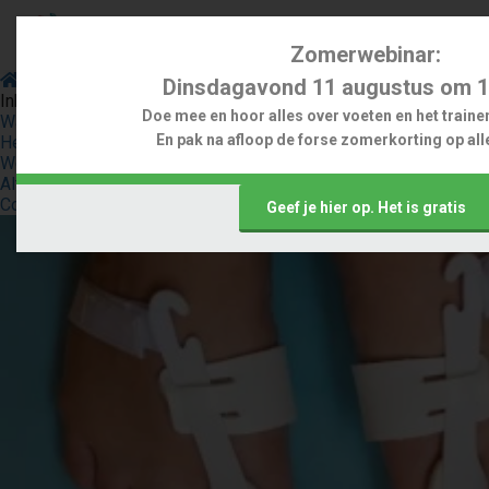
Zomerwebinar:
Scheve grote teen
Hallux valgus nachtspalk, heeft dat zin?
Dinsdagavond 11 augustus om 1
Inhoudsopgave
Doe mee en hoor alles over voeten en het trainen
Wat is een hallux valgus nachtspalk?
En pak na afloop de forse zomerkorting op alle
Helpt een nachtspalk bij hallux valgus echt?
Welke soorten nachtspalken zijn er?
Alternatief voor de hallux valgus nachtspalk: zelf oefenen
Conclusie: wel of geen nachtspalk bij hallux valgus?
Geef je hier op. Het is gratis