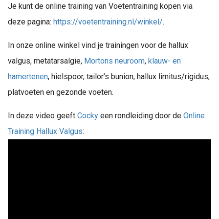
Je kunt de online training van Voetentraining kopen via
deze pagina:
https://voetentraining.nl/winkel/
.
In onze online winkel vind je trainingen voor de hallux
valgus, metatarsalgie,
Mortons neuroom
,
klauw- en
hamertenen
, hielspoor, tailor’s bunion, hallux limitus/rigidus,
platvoeten en gezonde voeten.
In deze video geeft
Cocky
een rondleiding door de
Online
Training Hallux Valgus
: