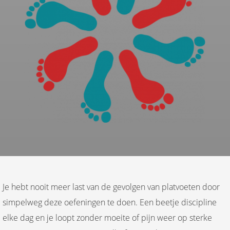
Je hebt nooit meer last van de gevolgen van platvoeten door
simpelweg deze oefeningen te doen. Een beetje discipline
elke dag en je loopt zonder moeite of pijn weer op sterke